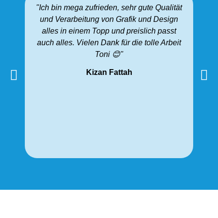
"Ich bin mega zufrieden, sehr gute Qualität
"Fü
und Verarbeitung von Grafik und Design
f
alles in einem Topp und preislich passt
A
auch alles. Vielen Dank für die tolle Arbeit
Toni 😊"
klei
si
Kizan Fattah
L
s
Kom