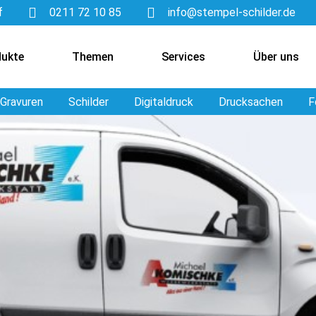
f
0211 72 10 85
info@stempel-schilder.de
dukte
Themen
Services
Über uns
Gravuren
Schilder
Digitaldruck
Drucksachen
F