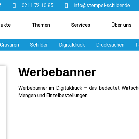
f
0211 72 10 85
info@stempel-schilder.de
dukte
Themen
Services
Über uns
Gravuren
Schilder
Digitaldruck
Drucksachen
F
Werbebanner
Werbebanner im Digitaldruck – das bedeutet Wirtschaf
Mengen und Einzelbestellungen.